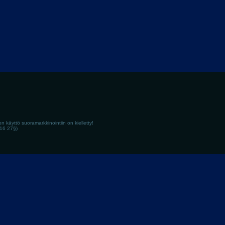
en käyttö suoramarkkinointiin on kielletty!
516 27§)