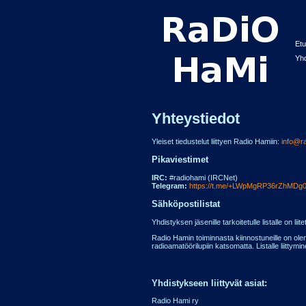
Etu
Yhd
Yhteystiedot
Yleiset tiedustelut liittyen Radio Hamiin:
info@ra
Pikaviestimet
IRC:
#radiohami (IRCNet)
Telegram:
https://t.me/+LWpMgRP36rZhMDg
Sähköpostilistat
Yhdistyksen jäsenille tarkoitetulle listalle on liit
Radio Hamin toiminnasta kiinnostuneille on olem
radioamatöörilupiin katsomatta. Listalle liittym
Yhdistykseen liittyvät asiat:
Radio Hami ry