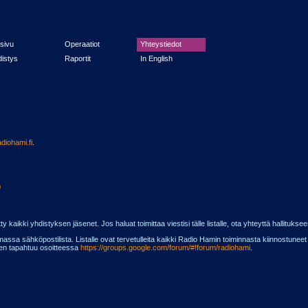
sivu
Operaatiot
Yhteystiedot
istys
Raportit
In English
diohami.fi
.
0
etty kaikki yhdistyksen jäsenet. Jos haluat toimittaa viestisi tälle listalle, ota yhteyttä hallituksee
assa sähköpostilista. Listalle ovat tervetulleita kaikki Radio Hamin toiminnasta kiinnostuneet
inen tapahtuu osoitteessa
https://groups.google.com/forum/#!forum/radiohami
.