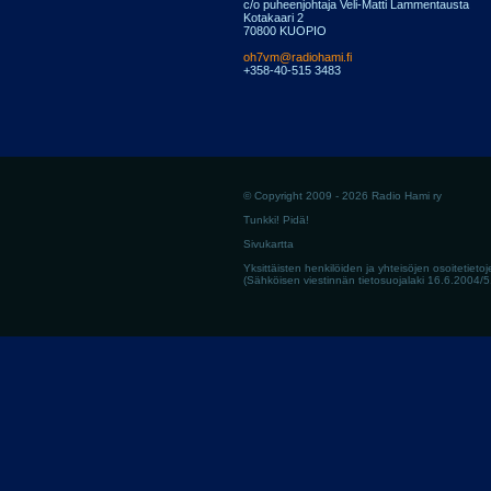
c/o puheenjohtaja Veli-Matti Lammentausta
Kotakaari 2
70800 KUOPIO
oh7vm@radiohami.fi
+358-40-515 3483
© Copyright 2009 - 2026 Radio Hami ry
Tunkki! Pidä!
Sivukartta
Yksittäisten henkilöiden ja yhteisöjen osoitetietoj
(Sähköisen viestinnän tietosuojalaki 16.6.2004/