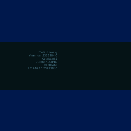
Radio Hami ry
Y-tunnus: 2329384-6
Kotakaari 2
70800 KUOPIO
OH3HAMI
1.2.246.10.23293846