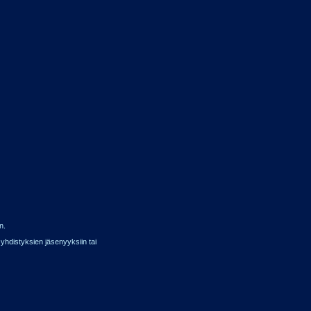
n.
 yhdistyksien jäsenyyksiin tai