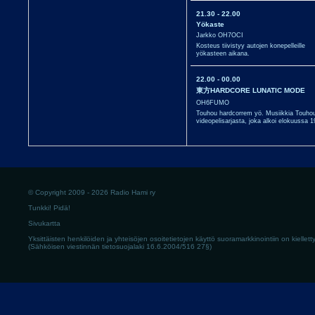
21.30 - 22.00
Yökaste
Jarkko OH7OCI
Kosteus tiivistyy autojen konepelleille
yökasteen aikana.
22.00 - 00.00
東方HARDCORE LUNATIC MODE
OH6FUMO
Touhou hardcorrem yö. Musiikkia Touho
videopelisarjasta, joka alkoi elokuussa 
© Copyright 2009 - 2026 Radio Hami ry
Tunkki! Pidä!
Sivukartta
Yksittäisten henkilöiden ja yhteisöjen osoitetietojen käyttö suoramarkkinointiin on kielletty
(Sähköisen viestinnän tietosuojalaki 16.6.2004/516 27§)