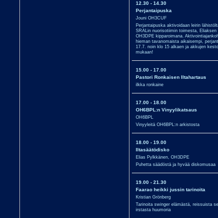
12.30 - 14.30
Perjantaipuska
Jouni OH3CUF
Perjantaipuska aktivoidaan leirin lähistölt
SRALin nuorisotiimin toimesta, Eliaksen
OH3DPE kipparoimana. Aktivointiajanko
hieman tavanomaista aikaisempi, perjan
17.7. noin klo 15 alkaen ja akkujen kest
mukaan!
15.00 - 17.00
Pastori Ronkaisen Iltahartaus
ilkka ronkaine
17.00 - 18.00
OH6BPL:n Vinyylikatsaus
OH6BPL
Vinyyleitä OH6BPL:n arkistosta
18.00 - 19.00
Iltasäätödisko
Elias Pylkkänen, OH3DPE
Puhetta säädöstä ja hyvää diskomusaa
19.00 - 21.30
Faarao heikki jussin tarinoita
Kristian Grönberg
Tarinoita swinger elämästä, reissuista s
irstasta huumoria