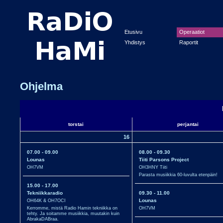
Etusivu
Operaatiot
Yhdistys
Raportit
Ohjelma
torstai
perjantai
16
07.00 - 09.00
08.00 - 09.30
Lounas
Tiiti Parsons Project
OH7VM
OH3HNY Tiiti
Parasta musiikkia 60-luvulta etenpäin!
15.00 - 17.00
Tekniikkaradio
09.30 - 11.00
OH64K & OH7OCI
Lounas
Kerromme, mistä Radio Hamin tekniikka on
OH7VM
tehty. Ja soitamme musiikkia, muutakin kuin
AbrakaDABraa.