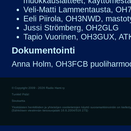
muokkauslaitteet, käyttömesta
Veli-Matti Lammentausta, OH7
Eeli Piirola, OH3NWD, mastot
Jussi Strömberg, OH2GLG
Tapio Vuorinen, OH3GUX, ATK
Dokumentointi
Anna Holm, OH3FCB puoliharmo
© Copyright 2009 - 2026 Radio Hami ry
Tunkki! Pidä!
Sivukartta
Yksittäisten henkilöiden ja yhteisöjen osoitetietojen käyttö suoramarkkinointiin on kielletty
(Sähköisen viestinnän tietosuojalaki 16.6.2004/516 27§)