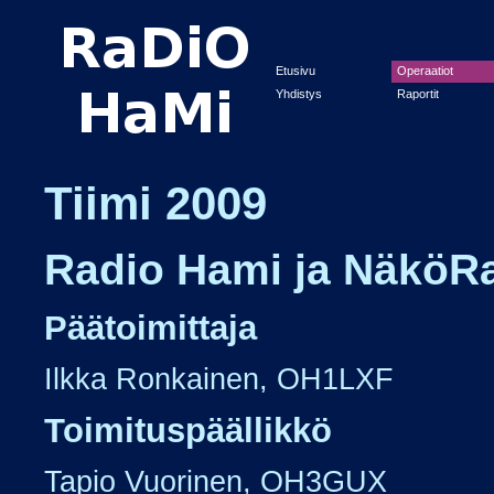
Etusivu
Operaatiot
Yhdistys
Raportit
Tiimi 2009
Radio Hami ja NäköR
Päätoimittaja
Ilkka Ronkainen, OH1LXF
Toimituspäällikkö
Tapio Vuorinen, OH3GUX