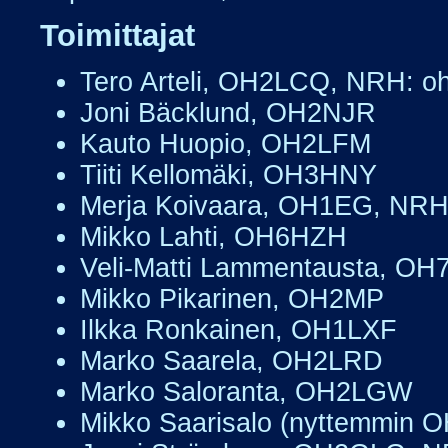
Toimittajat
Tero Arteli, OH2LCQ, NRH: oh
Joni Bäcklund, OH2NJR
Kauto Huopio, OH2LFM
Tiiti Kellomäki, OH3HNY
Merja Koivaara, OH1EG, NR
Mikko Lahti, OH6HZH
Veli-Matti Lammentausta, O
Mikko Pikarinen, OH2MP
Ilkka Ronkainen, OH1LXF
Marko Saarela, OH2LRD
Marko Saloranta, OH2LGW
Mikko Saarisalo (nyttemmin OH2