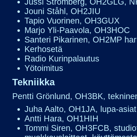
Jussi Strömberg, OH2GLG, NR
Jouni Ståhl, OH2JIU
Tapio Vuorinen, OH3GUX
Marjo Yli-Paavola, OH3HOC
Santeri Pikarinen, OH2MP ha
Kerhosetä
Radio Kurinpalautus
Yötoimitus
Tekniikka
Pentti Grönlund, OH3BK, tekninen
Juha Aalto, OH1JA, lupa-asiat 
Antti Hara, OH1HIH
Tommi Siren, OH3FCB, studiote