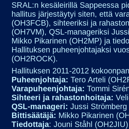
SRAL:n kesäleirillä Sappeessa pi
hallitus järjestäytyi siten, että v
(OH3FCB), sihteeriksi ja rahasto
(OH7VM), QSL-manageriksi Jussi 
Mikko Pikarinen (OH2MP) ja tiedo
Hallituksen puheenjohtajaksi vuosi
(OH2ROCK).
Hallituksen 2011-2012 kokoonpano
Puheenjohtaja:
Tero Arteli (OH
Varapuheenjohtaja:
Tommi Siré
Sihteeri ja rahastonhoitaja:
Vel
QSL-manageri:
Jussi Strömber
Bittisäätäjä:
Mikko Pikarinen (O
Tiedottaja
: Jouni Ståhl (OH2JIU)