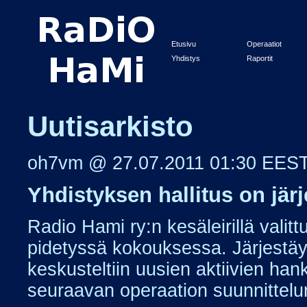
Etusivu
Operaatiot
Yhdistys
Raportit
Uutisarkisto
oh7vm @ 27.07.2011 01:30 EES
Yhdistyksen hallitus on jär
Radio Hami ry:n kesäleirillä valittu
pidetyssä kokouksessa. Järjestä
keskusteltiin uusien aktiivien han
seuraavan operaation suunnittelun