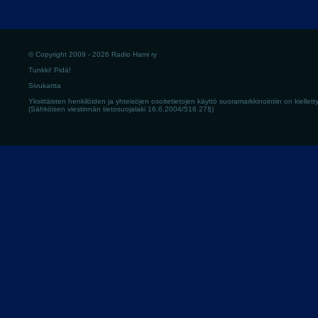
© Copyright 2009 - 2026 Radio Hami ry
Tunkki! Pidä!
Sivukartta
Yksittäisten henkilöiden ja yhteisöjen osoitetietojen käyttö suoramarkkinointiin on kielletty
(Sähköisen viestinnän tietosuojalaki 16.6.2004/516 27§)