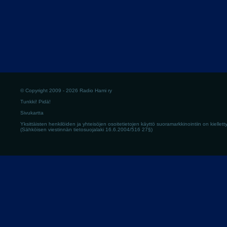
© Copyright 2009 - 2026 Radio Hami ry
Tunkki! Pidä!
Sivukartta
Yksittäisten henkilöiden ja yhteisöjen osoitetietojen käyttö suoramarkkinointiin on kielletty
(Sähköisen viestinnän tietosuojalaki 16.6.2004/516 27§)