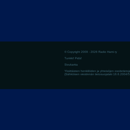
© Copyright 2009 - 2026 Radio Hami ry
Tunkki! Pidä!
Sivukartta
Yksittäisten henkilöiden ja yhteisöjen osoitetietoj
(Sähköisen viestinnän tietosuojalaki 16.6.2004/