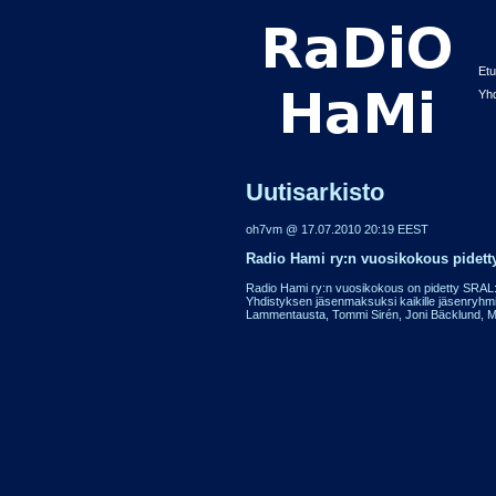
Etu
Yhd
Uutisarkisto
oh7vm @ 17.07.2010 20:19 EEST
Radio Hami ry:n vuosikokous pidett
Radio Hami ry:n vuosikokous on pidetty SRAL:n k
Yhdistyksen jäsenmaksuksi kaikille jäsenryhmille 
Lammentausta, Tommi Sirén, Joni Bäcklund, Mik