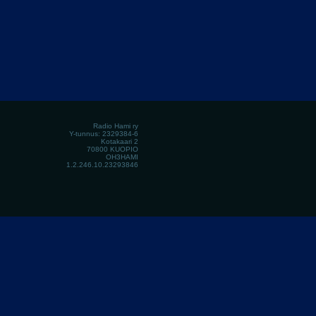
Radio Hami ry
Y-tunnus: 2329384-6
Kotakaari 2
70800 KUOPIO
OH3HAMI
1.2.246.10.23293846