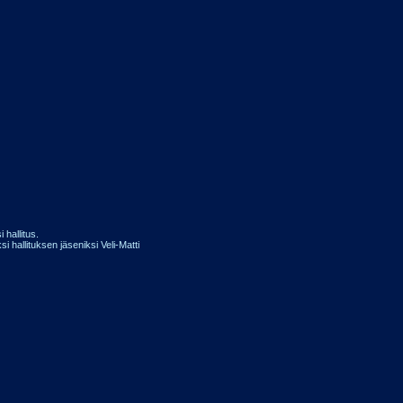
 hallitus.
i hallituksen jäseniksi Veli-Matti