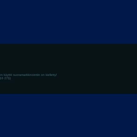
en käyttö suoramarkkinointiin on kielletty!
516 27§)