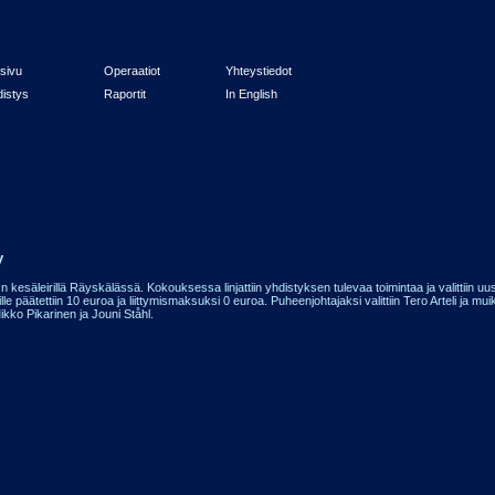
sivu
Operaatiot
Yhteystiedot
istys
Raportit
In English
y
esäleirillä Räyskälässä. Kokouksessa linjattiin yhdistyksen tulevaa toimintaa ja valittiin uusi
päätettiin 10 euroa ja liittymismaksuksi 0 euroa. Puheenjohtajaksi valittiin Tero Arteli ja muiks
ko Pikarinen ja Jouni Ståhl.